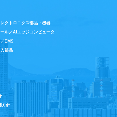
エレクトロニクス部品・機器
ール／AIエッジコンピュータ
／EMS
輸入部品
せ
護方針