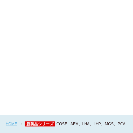
HOME
新製品シリーズ
COSEL AEA、LHA、LHP、MGS、PCA